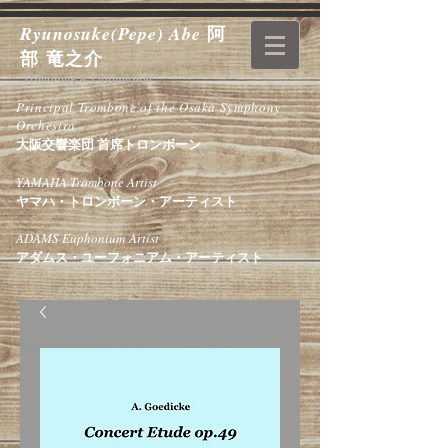
阿
Ryunosuke(Pepe) Abe
部 竜之介
Trombone &
Euphon
ium
Principal Trombone of the Osaka Symphony
Orchestra
大阪交響楽団 首席トロンボーン
YAMAHA Trombone Artist
ヤマハ・トロンボーン・アーティスト
ADAMS Euphonium Artist
アダムス・ユーフォニアム・アーティスト