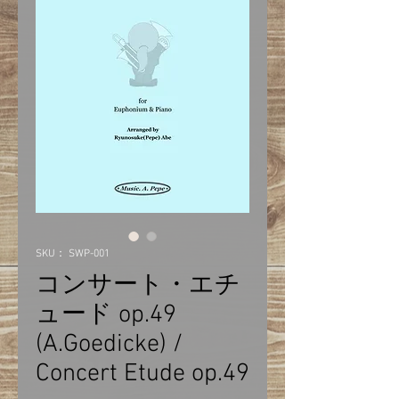
SKU： SWP-001
コンサート・エチ
ュード op.49
(A.Goedicke) /
Concert Etude op.49