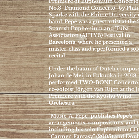
Premiere of Euphonium Concerto
No.3 "Diamond Concerto" by Phil
Sparke with the Ehime University
band. Pepe was a guest artist at the
Spanish Euphonium and Tuba
Association (AETYB) Festival in
Barcelona, where he presented a
master-class and a performed a sol
recital.
Under the baton of Dutch compos
Johan de Meij in Fukuoka in 2018,
performed TWO-BONE Concerto 
co-soloist Jörgen van Rijen at the 
Premiere with the Kyushu Wind
Orchestra.
"Music. A. Pepe" publishes Pepe’s
arrangements, compositions, and 
including his solo Euphonium CD
"Carmen Fantasy" (2005) and Dou