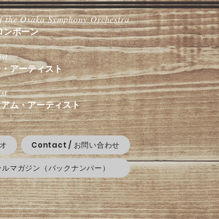
f the Osaka Symphony Orchestra
ロンボーン
st
ン・アーティスト
st
ニアム・アーティスト
デオ
Contact / お問い合わせ
ールマガジン（バックナンバー）