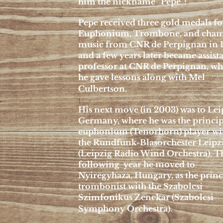
him the nickname “Pepe”!
Pepe received three gold medals fo
Euphonium, Trombone, and cha
music from CNR de Perpignan in 
and a few years later became assist
professor at CNR de Perpignan, wh
he gave lessons along with Mel
Culbertson.
His next move (in 2003) was to Lei
Germany, where he was the princip
euphonium (Tenorhorn) player wi
the Rundfunk-Blasorchester Leipz
(Leipzig Radio Wind Orchestra). T
following year he moved to
Nyiregyhaza, Hungary, as the princ
trombonist with the Szabolcsi
Szimfonikus Zenekar (Szabolcsi
Symphony Orchestra).