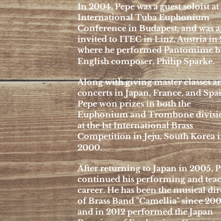
In 2004, Pepe was a guest soloist at
International Tuba Euphonium
Conference in Budapest, and was a
invited to ITEC in Linz, Austria in 
where he performed Pantomime b
English composer, Philip Sparke
Along with giving master classes a
concerts in Japan, France, and Spa
Pepe won prizes in both the
Euphonium and Trombone divisi
at the 1st International Brass
Competition in Jeju, South Korea 
2000.
After returning to Japan in 2005, 
continued his performing and tea
career. He has been the musical dir
of Brass Band "Camellia" since 200
and in 2012 performed the Japan