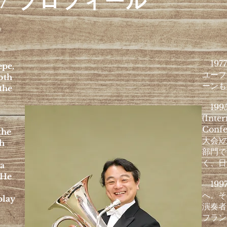
y / プロフィール
197
epe,
ユーフ
oth
ーンも
the
199
(Inte
Con
the
大会)
gh
部門で
く、日
 a
 He
199
へ。そ
play
演奏者
フラン