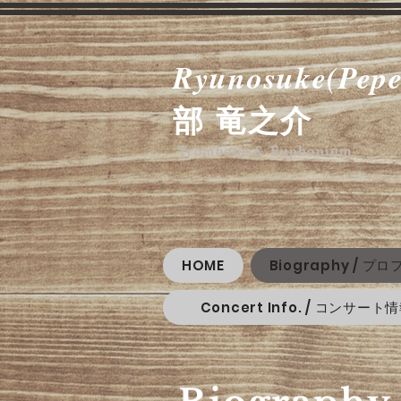
Ryunosuke(Pepe
部 竜之介
Trombone &
Euphon
ium
HOME
Biography / プ
Concert Info. / コンサート