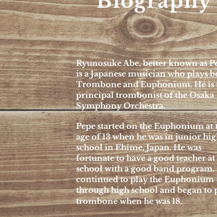
Biograph
Ryunosuke Abe, better known as P
is a Japanese musician who plays b
Trombone and Euphonium. He is 
principal trombonist of the Osaka
Symphony Orchestra.
Pepe started on the Euphonium at 
age of 13 when he was in junior hi
school in Ehime, Japan. He was
fortunate to have a good teacher at
school with a good band program.
continued to play the Euphonium
through high school and began to 
trombone when he was 18.