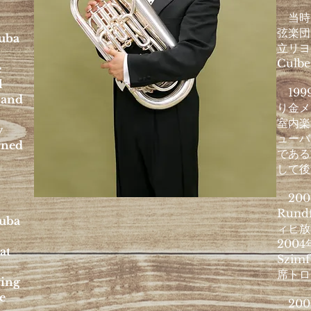
当時
弦楽団
Tuba
立リヨ
Culb
e
l
199
-and
り金メ
室内楽
y
ューバ
rned
である
fe.
して後
200
Rundf
tuba
ィヒ放
2004
at
Szim
席トロ
ying
e
200