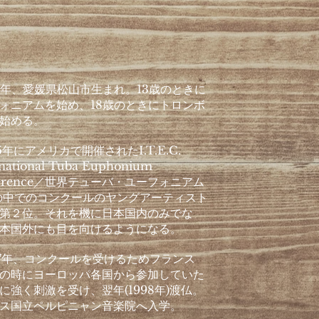
7年、愛媛県松山市生まれ。13歳のときに
ォニアムを始め、18歳のときにトロンボ
始める。
5年にアメリカで開催されたI.T.E.C.
rnational Tuba Euphonium
ference／世界テューバ・ユーフォニアム
の中でのコンクールのヤングアーティスト
第２位。それを機に日本国内のみでな
本国外にも目を向けるようになる。
7年、コンクールを受けるためフランス
の時にヨーロッパ各国から参加していた
に強く刺激を受け、翌年(1998年)渡仏。
ス国立ペルピニャン音楽院へ入学。