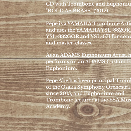
CD with Trombone and Euphoni
"BOLD AS BRASS" (2012).
Pepe is a YAMAHA Trombone Artis
and uses the YAMAHA YSL-882OR
YSL-882GOR and YSL-671 for conc
and master-classes.
As an ADAMS Euphonium Artist, 
performs on an ADAMS Custom E
Euphonium.
Pepe Abe has been principal Tro
of the Osaka Symphony Orchestra
since 2015, and Euphonium and
Trombone lecturer at the ESA Mus
Academy.