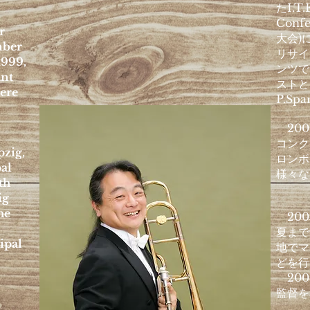
たI.T.
Con
r
大会)
mber
リサイ
1999,
ンツで
ant
ストと
ere
P.Sp
200
コンク
pzig,
ロンボ
al
様々な
th
ig
he
200
夏まで
ipal
地でマ
どを行
200
監督を