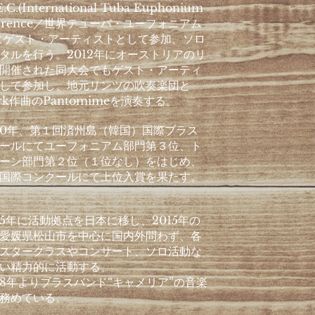
E.C.(International Tuba Euphonium
ference／世界テューバ・ユーフォニアム
にゲスト・アーティストとして参加、ソロ
タルを行う。2012年にオーストリアのリ
開催された同大会でもゲスト・アーティ
して参加し、地元リンツの吹奏楽団と
ark作曲のPantomimeを演奏する。
0年、第１回済州島（韓国）国際ブラス
ールにてユーフォニアム部門第３位、ト
ーン部門第２位（１位なし）をはじめ、
国際コンクールにて上位入賞を果たす。
5年に活動拠点を日本に移し、2015年の
愛媛県松山市を中心に国内外問わず、各
スタークラスやコンサート、ソロ活動な
い精力的に活動する。
8年よりブラスバンド“キャメリア”の音楽
務めている。