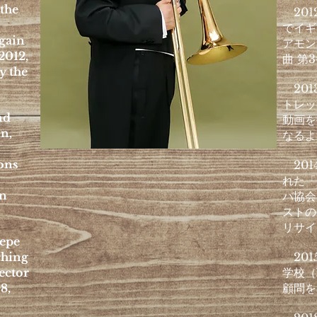
 the
201
でイギ
gain
アモン
2012,
曲 第
y the
.
201
トレッ
nd
動画を
in,
なるよ
ons
201
れた「
in
バ協会
ストの
リサイ
Pepe
ching
201
ector
学校（
8,
顧問を