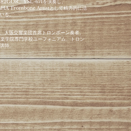
882GOR、YSL-671を演奏し、
HA Trombone Artistとして精力的に活
いる。
、大阪交響楽団首席トロンボーン奏者。
音楽学院専門学校ユーフォニアム、トロン
講師。