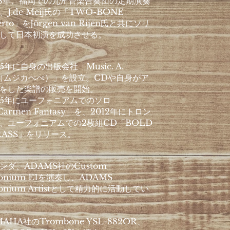
8年、福岡での九州管楽合奏団の定期演奏
J.de Meij氏の「TWO-BONE
erto」をJörgen van Rijen氏と共にソリ
して日本初演を成功させる。
5年に自身の出版会社「Music. A.
e（ムジカぺぺ）」を設立。CDや自身がア
をした楽譜の販売を開始。
5年にユーフォニアムでのソロ
armen Fantasy」を、2012年にトロン
、ユーフォニアムでの2枚組CD「BOLD
BRASS」をリリース。
ダ、ADAMS社のCustom
onium E1を演奏し、ADAMS
onium Artistとして精力的に活動してい
AHA社のTrombone YSL-882OR、