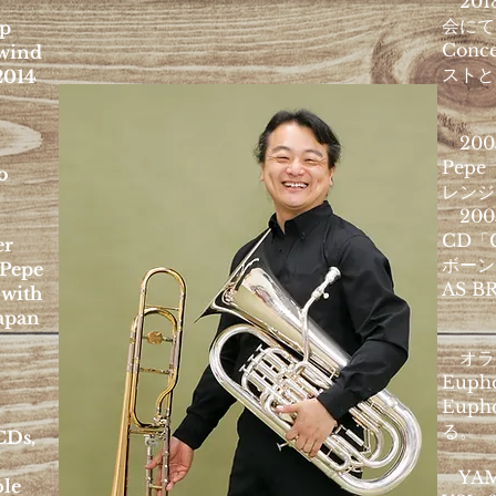
201
会にて、
ip
Conc
 wind
ストと
 2014
200
Pep
o
レンジ
200
CD「C
er
ボーン
 Pepe
AS 
with
Japan
オラン
Euph
Euph
る。
CDs,
YAM
ble