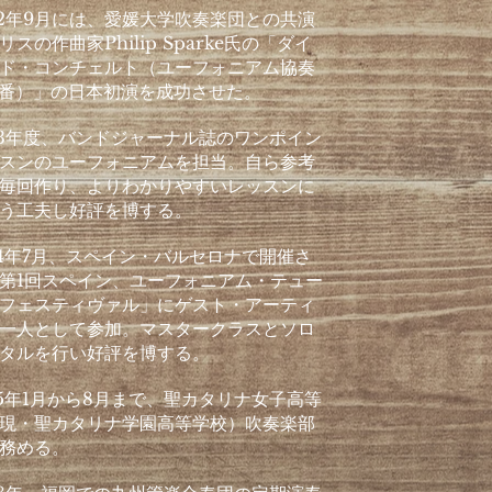
2年9月には、愛媛大学吹奏楽団との共演
リスの作曲家Philip Sparke氏の「ダイ
ド・コンチェルト（ユーフォニアム協奏
3番）」の日本初演を成功させた。
3年度、バンドジャーナル誌のワンポイン
スンのユーフォニアムを担当。自ら参考
毎回作り、よりわかりやすいレッスンに
う工夫し好評を博する。
4年7月、スペイン・バルセロナで開催さ
第1回スペイン、ユーフォニアム・テュー
フェスティヴァル」にゲスト・アーティ
一人として参加。マスタークラスとソロ
タルを行い好評を博する。
5年1月から8月まで、聖カタリナ女子高等
現・聖カタリナ学園高等学校）吹奏楽部
務める。