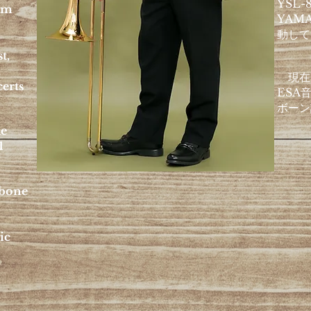
YSL-
um
YAMA
動して
t,
,
現在
erts
ESA
ボーン
he
1
mbone
ic