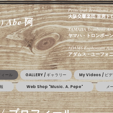
Principal Trombone o
大阪交響楽団 首席ト
阿
) Abe
YAMAHA Trombone Arti
ヤマハ・トロンボー
ADAMS Euphonium Arti
アダムス・ユーフォ
ロフィール
GALLERY / ギャラリー
My Videos / ビ
情報
Web Shop "Music. A. Pepe"
メ