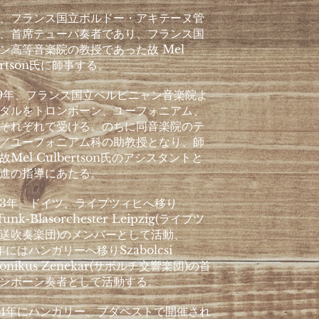
、フランス国立ボルドー・アキテーヌ管
、首席テューバ奏者であり、フランス国
ン高等音楽院の教授であった故 Mel
ertson氏に師事する。
9年、フランス国立ペルピニャン音楽院よ
ダルをトロンボーン、ユーフォニアム、
それぞれで受ける。のちに同音楽院のテ
／ユーフォニアム科の助教授となり、師
故Mel Culbertson氏のアシスタントと
進の指導にあたる。
3年、ドイツ、ライプツィヒへ移り
unk-Blasorchester Leipzig(ライプツ
送吹奏楽団)のメンバーとして活動、
年にはハンガリーへ移りSzabolcsi
fonikus Zenekar(サボルチ交響楽団)の首
ンボーン奏者として活動する。
4年にハンガリー、ブダペストで開催され