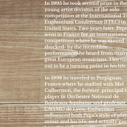
In 1995 he took second prize in the
young artist division of the solo
competition at the International 
Euphonium Conference (ITEC) in
United States. Two years later, Pep
went to France for an internationa
competition where he was moved 
shocked- by the incredible
performances he heard from man
great European musicians. This tu
out to be a turning point in his li
In 1998 he traveled to Perpignan,
France where he studied with Mel
Culbertson, the former principal 
player in Orchestre National de
Bordeaux Aquitaine and professor 
CNSMD de Lyon. Culbertson
influenced both Pepe’s style of pla
music and his life, and actually gav